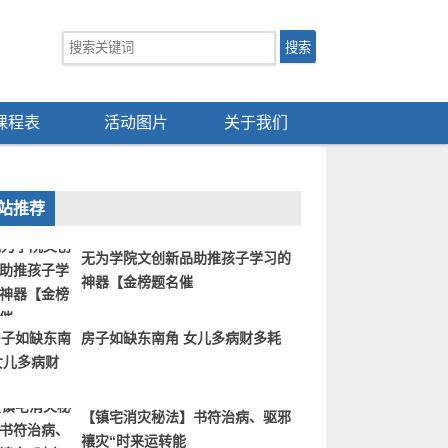
课程表
活动图片
关于我们
站推荐
无为学院文创新品助推孩子学习的
神器【金榜题名催
房子如缺东南角 女儿多病财多耗
【镇宅消灾秘法】书符治病、驱邪
禳灾“时来运转能