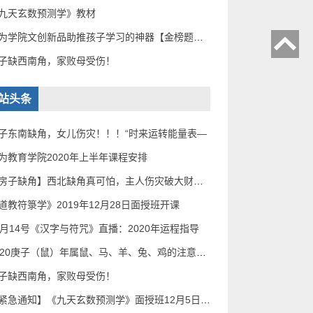
九天玄数预测学》教材
无为学院文创新品助推孩子学习的神器【金榜题名催
子缺西南角，家败母受伤！
站头条
子东南缺角，女儿伤灾！！！“时来运转能量表—
为教育学院2020年上半年课程安排
【房子缺角】西北缺角真可怕，主人伤灾破大财！补
道教符箓学》2019年12月28日面授班开课
2月14号《汉字与符咒》直播：2020年运程指导
2020庚子（鼠）年属鼠、马、羊、兔、鸡的注意了！
子缺西南角，家败母受伤！
【紧急通知】《九天玄数预测学》面授班12月5日——