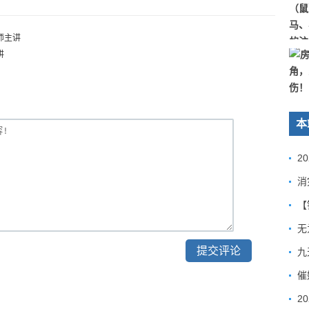
师主讲
讲
本
2
【
九