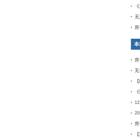
《
房
本
房
无
《
1
房