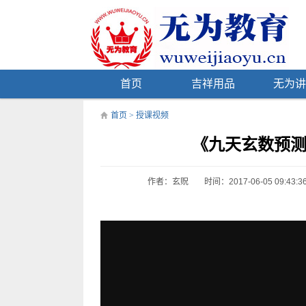
首页
吉祥用品
无为讲
首页
>
授课视频
《九天玄数预
作者：玄贶
时间：2017-06-05 09:43:3