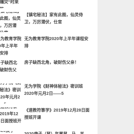
【镇宅秘法】家有此图，仙灵侍
卫，万厉潜伏，仕官
无为教育学院2020年上半年课程安
排
房子缺西北角，破财伤父亲！
无为学院《财神体秘法》密训班
2020年元月2日——5
《道教符箓学》2019年12月28日面
授班开课
2020庚子（鼠）年属鼠、马、羊、