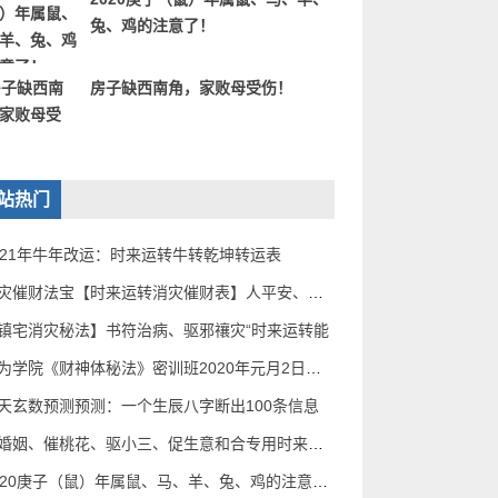
兔、鸡的注意了！
房子缺西南角，家败母受伤！
站热门
021年牛年改运：时来运转牛转乾坤转运表
消灾催财法宝【时来运转消灾催财表】人平安、家道
镇宅消灾秘法】书符治病、驱邪禳灾“时来运转能
无为学院《财神体秘法》密训班2020年元月2日——5
天玄数预测预测：一个生辰八字断出100条信息
催婚姻、催桃花、驱小三、促生意和合专用时来运转
2020庚子（鼠）年属鼠、马、羊、兔、鸡的注意了！