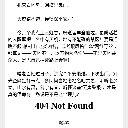
扎营看地势，河槽是鬼门。
天威猜不透，谨慎保平安。”
今儿个我点上三炷香，愿逝者早登仙境。更盼活着
的人醒醒吧：名中有天机，地有不能碰的禁区！要是还
瞧不起“棺材山”这类凶名，或者跟风搞什么“网红野营”，
那真是——“天地不仁，以万物为刍狗”——不是天地要
杀人，是人自己往死路上奔啊！
咱老百姓过日子，讲究个平安顺遂。下次出门，别
光查网红打卡点，多问问当地老地名啥意思，听听老乡
劝。山水有灵，名字有音，听懂这些“无声警报”，才是
真的保命符！您说是不是这个理儿？