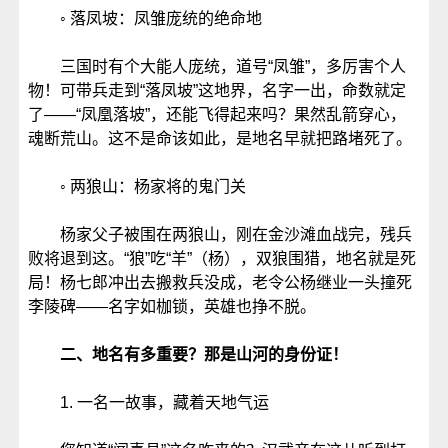
◦ 落凤坡：凤雏庞统的绝命地
三国时有个大能人庞统，道号“凤雏”，多厉害个人
物！可带兵走到“落凤坡”这地界，名字一出，命数就定
了——“凤凰落坡”，还能飞得起来吗？果然乱箭穿心，
魂断荒山。这不是命该如此，是地名早就把路堵死了。
◦ 两狼山：杨家将的鬼门关
杨家父子被围在两狼山，刚在金沙滩血战完，残兵
败将退到这。“狼”吃“羊”（杨），双狼围猎，地名就是死
局！杨七郎冲出去搬救兵没成，老令公杨继业一头撞死
李陵碑——名字如枷锁，英雄也挣不脱。
二、地名有多重要？那是山河的身份证！
1. 一名一故事，藏着天地气运