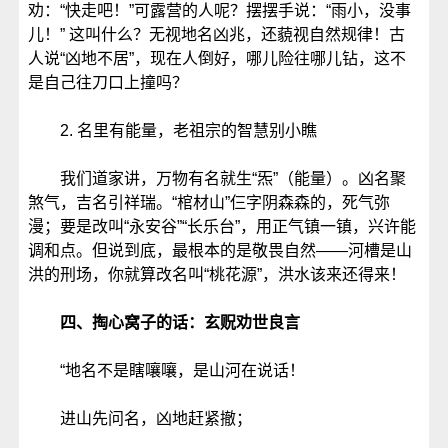
劝：“快走吧！”可露营的人呢？摆摆手说：“雨小，没事
儿！” 这叫什么？无视地名凶兆，还藐视自然规律！古
人说“凶地不居”，现在人倒好，哪儿险往哪儿钻，这不
是自己往刀口上撞吗？
2. 名里有能量，老祖宗的智慧别小瞧
我们道家讲，万物有名就生“炁”（能量）。凶名聚
煞气，吉名引祥瑞。“棺材山”仨字阴森森的，死气弥
漫；要是改叫“永安谷”“长乐台”，用正气镇一镇，兴许能
调和点。但说到底，最根本的是敬畏自然——河槽是山
洪的刑场，你就算改名叫“桃花源”，洪水该来还得来！
四、掏心窝子的话：玄贶劝世良言
“地名不是瞎嚷嚷，是山河在说话！
进山先问名，凶地赶紧撤；