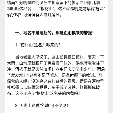
情面？分明是咱们没把老祖宗留下的警示当回事儿啊！
您听听这地名——“棺材山”，这不就是明晃晃写着“危险”
俩字吗？可偏偏有人当耳旁风。
一、地名不是瞎起的，那是血泪换来的警报！
1. “棺材山”这名儿咋来的？
当地老辈人早说了，这山长得像口棺材，夏天一下
大雨，山沟里就跟开了黄泉阀门似的，洪水哗啦啦往下
冲，河槽子就是天然坟场！老乡们念叨了多少年：“雨急
了就发水！” 这可不是吓唬人，是拿命攒下的教训。可
露营的人呢？没琢磨这名儿背后的意思，愣是在河槽里
扎帐篷……结果您瞅瞅，车子成了废铁，帐篷撕成破
布，这不正应了“棺材山”这名头的凶象吗？
2. 历史上这种“名劫”可不少见！