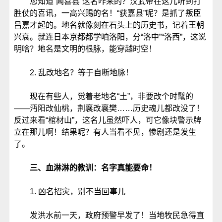
您知道“闻喜县”这名咋来的？汉武帝在这儿听到打
胜仗的喜讯，一高兴赐的名！“获嘉县”呢？是抓了叛臣
吕嘉才起的。地名就像刻在石头上的历史书，记着王朝
兴衰。就连日本京都都学咱洛阳，分“洛中”“洛西”，这说
明啥？地名是文明的根脉，能穿越时空！
2. 乱改地名？等于自断地脉！
现在有些人，觉着老地名“土”，非要改个时髦的
——沔阳改仙桃，荆襄改襄樊……历史魂儿都改没了！
反过来看“棺材山”，这名儿虽然吓人，可它像块警示牌
立在那儿啊！结果呢？有人当看不见，惨剧还是发生
了。
三、血淋淋的教训：名字真能要命！
1. 凶名招灾，别不当回事儿
发洪水前一天，政府预警早发了！当地牧民急得直