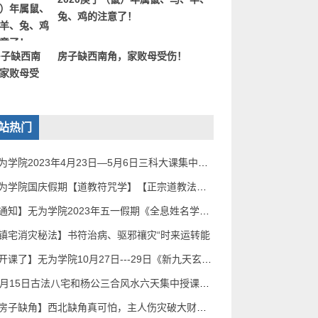
兔、鸡的注意了！
房子缺西南角，家败母受伤！
站热门
无为学院2023年4月23日—5月6日三科大课集中授课《
无为学院国庆假期【道教符咒学】【正宗道教法事】
【通知】无为学院2023年五一假期《全息姓名学》和
镇宅消灾秘法】书符治病、驱邪禳灾“时来运转能
【开课了】无为学院10月27日---29日《新九天玄数预
12月15日古法八宅和杨公三合风水六天集中授课，北
【房子缺角】西北缺角真可怕，主人伤灾破大财！补