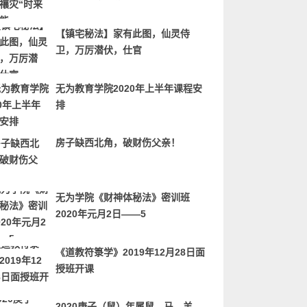
【镇宅秘法】家有此图，仙灵侍
卫，万厉潜伏，仕官
无为教育学院2020年上半年课程安
排
房子缺西北角，破财伤父亲！
无为学院《财神体秘法》密训班
2020年元月2日——5
《道教符箓学》2019年12月28日面
授班开课
2020庚子（鼠）年属鼠、马、羊、