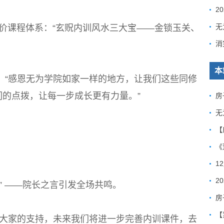
2
价课程体系：“玄贶内训风水三大宝——金锁玉关、
本
：“感恩无为学院如家一样的地方，让我们这些同修
的点拨，让每一步成长更有力量。”
房
无
《
1
” ——院长之言引发全场共鸣。
房
谢大家的支持，未来我们将进一步完善内训课件，去