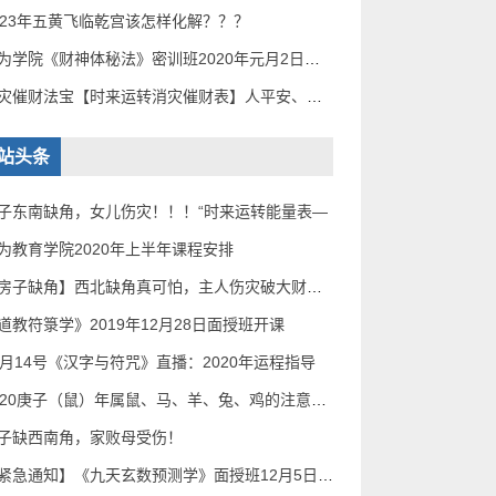
023年五黄飞临乾宫该怎样化解？？？
无为学院《财神体秘法》密训班2020年元月2日——5
消灾催财法宝【时来运转消灾催财表】人平安、家道
站头条
子东南缺角，女儿伤灾！！！“时来运转能量表—
为教育学院2020年上半年课程安排
【房子缺角】西北缺角真可怕，主人伤灾破大财！补
道教符箓学》2019年12月28日面授班开课
2月14号《汉字与符咒》直播：2020年运程指导
2020庚子（鼠）年属鼠、马、羊、兔、鸡的注意了！
子缺西南角，家败母受伤！
【紧急通知】《九天玄数预测学》面授班12月5日——