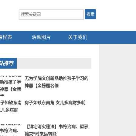
课程表
活动图片
关于我们
站推荐
无为学院文创新品助推孩子学习的
神器【金榜题名催
房子如缺东南角 女儿多病财多耗
【镇宅消灾秘法】书符治病、驱邪
禳灾“时来运转能