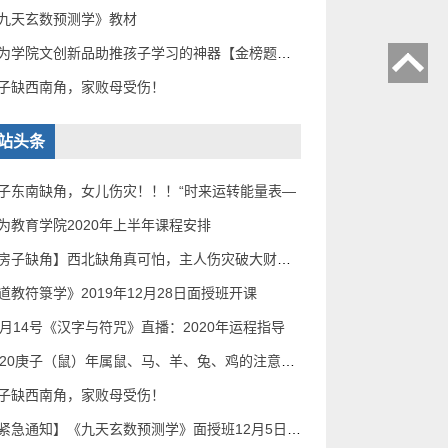
九天玄数预测学》教材
无为学院文创新品助推孩子学习的神器【金榜题名催
子缺西南角，家败母受伤！
站头条
子东南缺角，女儿伤灾！！！“时来运转能量表—
为教育学院2020年上半年课程安排
【房子缺角】西北缺角真可怕，主人伤灾破大财！补
道教符箓学》2019年12月28日面授班开课
2月14号《汉字与符咒》直播：2020年运程指导
2020庚子（鼠）年属鼠、马、羊、兔、鸡的注意了！
子缺西南角，家败母受伤！
【紧急通知】《九天玄数预测学》面授班12月5日——