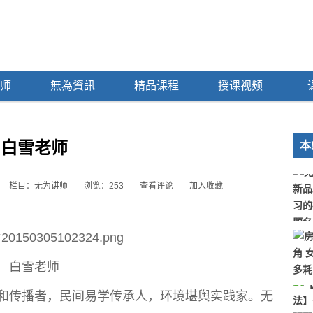
师
無為資訊
精品课程
授课视频
白雪老师
本
栏目：
无为讲师
浏览：
253
查看评论
加入收藏
白雪老师
和传播者，民间易学传承人，环境堪舆实践家。无