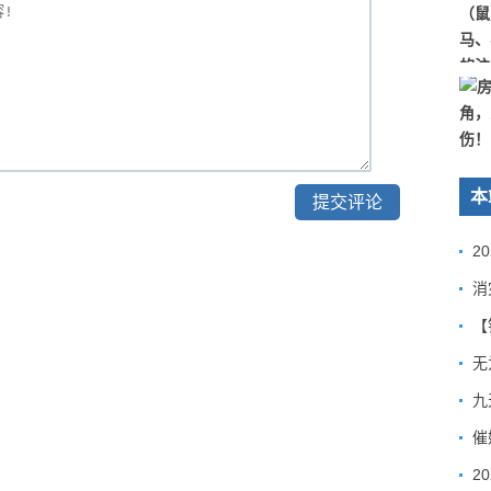
本
2
【
九