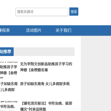
课程表
活动图片
关于我们
站推荐
无为学院文创新品助推孩子学习的
神器【金榜题名催
房子如缺东南角 女儿多病财多耗
【镇宅消灾秘法】书符治病、驱邪
禳灾“时来运转能