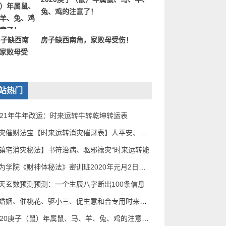
兔、鸡的注意了！
房子缺西南角，家败母受伤！
站热门
021年牛年改运：时来运转牛转乾坤转运表
消灾催财法宝【时来运转消灾催财表】人平安、家道
镇宅消灾秘法】书符治病、驱邪禳灾“时来运转能
无为学院《财神体秘法》密训班2020年元月2日——5
天玄数预测预测：一个生辰八字断出100条信息
催婚姻、催桃花、驱小三、促生意和合专用时来运转
2020庚子（鼠）年属鼠、马、羊、兔、鸡的注意了！