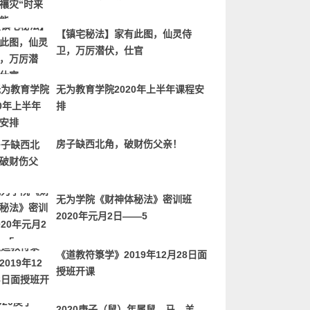
【镇宅秘法】家有此图，仙灵侍
卫，万厉潜伏，仕官
无为教育学院2020年上半年课程安
排
房子缺西北角，破财伤父亲！
无为学院《财神体秘法》密训班
2020年元月2日——5
《道教符箓学》2019年12月28日面
授班开课
2020庚子（鼠）年属鼠、马、羊、