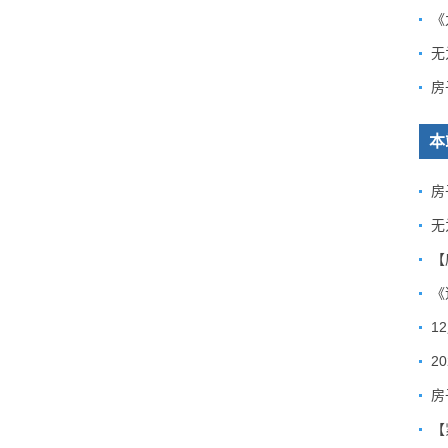
《
房
本
房
无
《
1
房