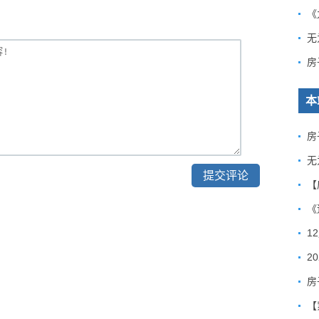
《
房
本
房
无
《
1
房