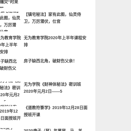
【镇宅秘法】家有此图，仙灵侍
卫，万厉潜伏，仕官
无为教育学院2020年上半年课程安
排
房子缺西北角，破财伤父亲！
无为学院《财神体秘法》密训班
2020年元月2日——5
《道教符箓学》2019年12月28日面
授班开课
2020庚子（鼠）年属鼠、马、羊、