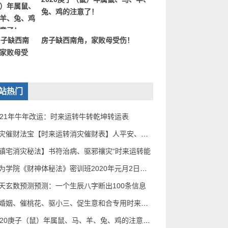
兔、鸡的注意了！
房子缺西南角，家败母受伤！
站热门
021年牛年改运：时来运转牛转乾坤转运表
消灾催财法宝【时来运转消灾催财表】人平安、家道
镇宅消灾秘法】书符治病、驱邪禳灾“时来运转能
无为学院《财神体秘法》密训班2020年元月2日——5
天玄数预测预测：一个生辰八字断出100条信息
催婚姻、催桃花、驱小三、促生意和合专用时来运转
2020庚子（鼠）年属鼠、马、羊、兔、鸡的注意了！