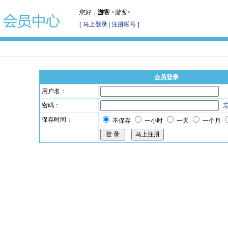
您好，
游客
<游客>
[
马上登录
|
注册帐号
]
会员登录
用户名：
密码：
保存时间：
不保存
一小时
一天
一个月