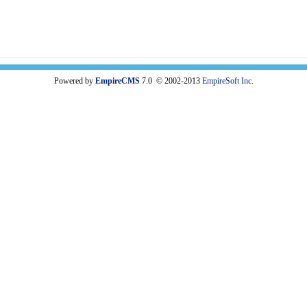
Powered by
EmpireCMS
7.0 © 2002-2013
EmpireSoft Inc.